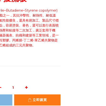
ile–Butadiene–Styrene copolymer)
樹脂之一，其抗沖擊性、耐熱性、耐低溫
氣性能優良，還具有易加工、製品尺寸穩
點，容易塗裝、著色，還可以進行表面噴
熱壓和粘接等二次加工，廣泛套用于機
儀器儀表、紡織和建築等工業領域，是一
程塑膠。丙烯腈-丁二烯-苯乙烯共聚物是
乙烯組成的三元共聚物。
立即購買