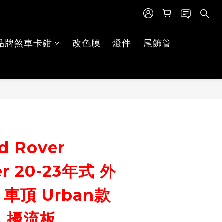
品牌煞車卡鉗
改色膜
燈件
尾飾管
立即購買
d Rover
er 20-23年式 外
 車頂 Urban款
翼 擾流板