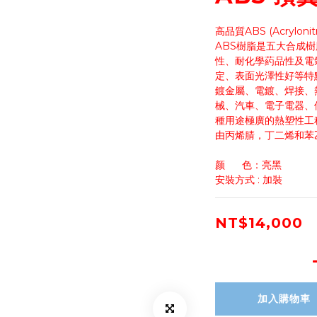
高品質ABS (Acrylonitr
ABS樹脂是五大合成
性、耐化學葯品性及電
定、表面光澤性好等特
鍍金屬、電鍍、焊接、
械、汽車、電子電器、
種用途極廣的熱塑性工
由丙烯腈，丁二烯和苯
颜      色：亮黑
安裝方式 : 加裝
NT$14,000
加入購物車