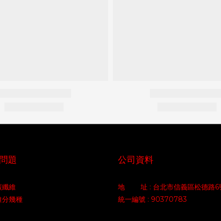
問題
公司資料
碳纖維
地 址 : 台北市信義區松德路6
維分幾種
統一編號 : 90370783