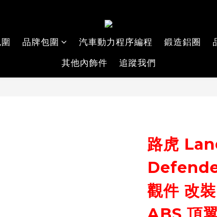
包圍
品牌包圍
汽車動力程序編程
鍛造鋁圈
其他內飾件
追蹤我們
路虎 Lan
Defend
觀件 改裝
ABS 頂