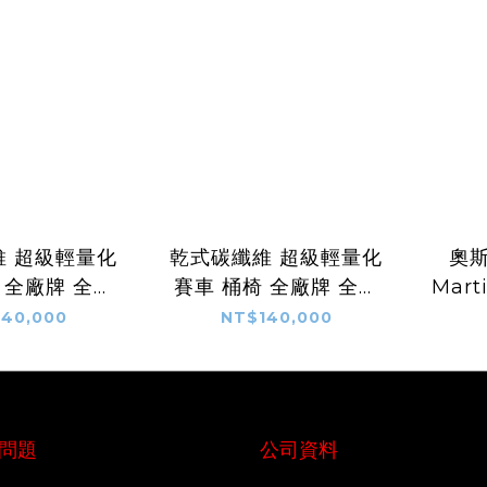
維 超級輕量化
乾式碳纖維 超級輕量化
奧斯
 全廠牌 全車
賽車 桶椅 全廠牌 全車
Mart
客製化 LOGO
系 通用 客製化 LOGO
纖維 
40,000
NT$140,000
顏色
顏色
桿 
管 
問題
公司資料