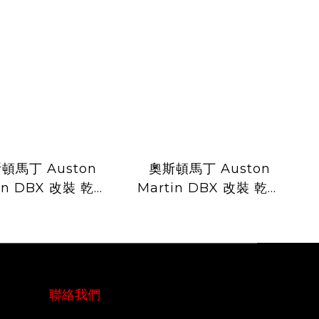
頓馬丁 Auston
奧斯頓馬丁 Auston
in DBX 改裝 乾碳
Martin DBX 改裝 乾碳
707款 寬體 前保
纖維 Mansory 前後導
前下巴 後下巴 尾飾
流 側裙 風刀 葉子板飾
側裙 後葉子板 頂翼
件 頂翼 尾翼
聯絡我們