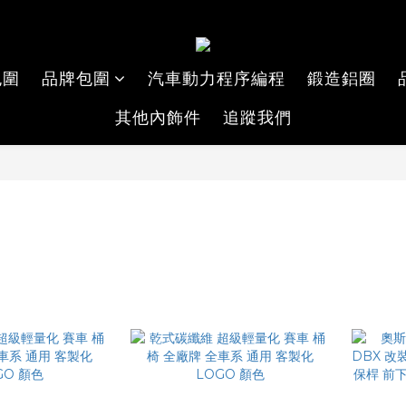
包圍
品牌包圍
汽車動力程序編程
鍛造鋁圈
其他內飾件
追蹤我們