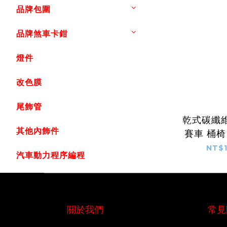
品牌包圍
品牌煞車卡鉗
燈件
改色膜
尾飾管
乾式碳纖
其他內飾件
賽車 桶椅
系 通用 
NT$1
汽車動力程序編程
關於我們
常見