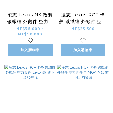
凌志 Lexus NX 改裝
凌志 Lexus RCF 卡
碳纖維 外觀件 空力套
夢 碳纖維 外觀件 空力
件 Artisan款 前下巴
套件 Lexon款 側裙
NT$75,000 ~
NT$25,500
NT$90,000
後下巴 側裙 尾翼 頂翼
側定風翼
後風刀
加入購物車
加入購物車