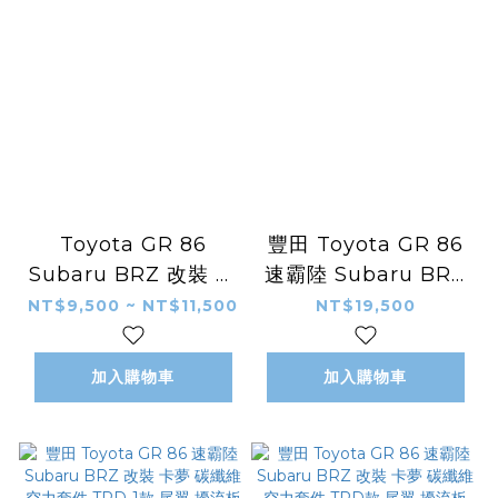
Toyota GR 86
豐田 Toyota GR 86
Subaru BRZ 改裝 玻
速霸陸 Subaru BRZ
璃纖維 空套 包圍 前下
改裝 卡夢 碳纖維 空力
NT$9,500 ~ NT$11,500
NT$19,500
巴 前導流 後下巴 後導
套件 改款 後車箱蓋 尾
流 側裙
蓋
加入購物車
加入購物車