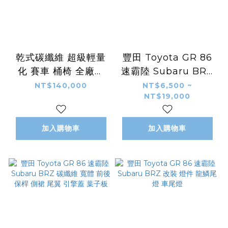
乾式碳纖維 超級輕量
豐田 Toyota GR 86
化 賽車 桶椅 全廠牌
速霸陸 Subaru BRZ
全車系 通用 客製化
碳纖維 ADRO款 前後
NT$140,000
NT$6,500 ~
NT$19,000
LOGO 顏色
下巴 側裙 尾翼 引擎蓋
風刀
加入購物車
加入購物車