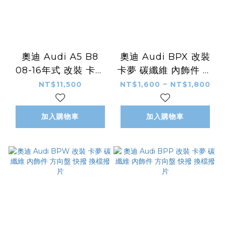
奧迪 Audi A5 B8
奧迪 Audi BPX 改裝
08-16年式 改裝 卡夢
卡夢 碳纖維 內飾件 方
碳纖維 加裝 外觀件 空
向盤 快撥 換檔撥片
NT$11,500
NT$1,600 ~ NT$1,800
力套件 JC款 側裙
加入購物車
加入購物車