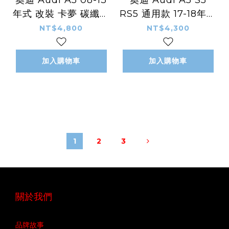
奧迪 Audi A5 08-13
奧迪 Audi A5 S5
年式 改裝 卡夢 碳纖維
RS5 通用款 17-18年式
外觀件 空力套件 尾翼
改裝 卡夢 乾碳纖維 外
NT$4,800
NT$4,300
擾流板
觀件 空力套件 大燈 燈
眉
加入購物車
加入購物車
1
2
3
關於我們
品牌故事