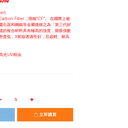
r):
bon Fiber，簡稱"CF"。 在國際上被
繼石器和鋼鐵等金屬後稱之為「第三代材
成的複合材料具有極高的強度，膨脹係數
密度低，X射線透過性好，且超輕、耐高
表面高光UV精油
立即購買