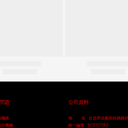
問題
公司資料
碳纖維
地 址 : 台北市信義區松德路6
維分幾種
統一編號 : 90370783