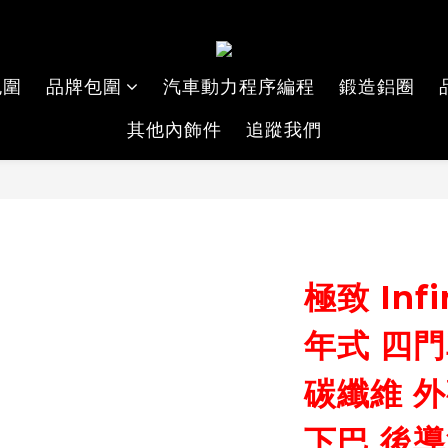
包圍
品牌包圍
汽車動力程序編程
鍛造鋁圈
其他內飾件
追蹤我們
極致 Infin
年式 四門
碳纖維 外
下巴 後