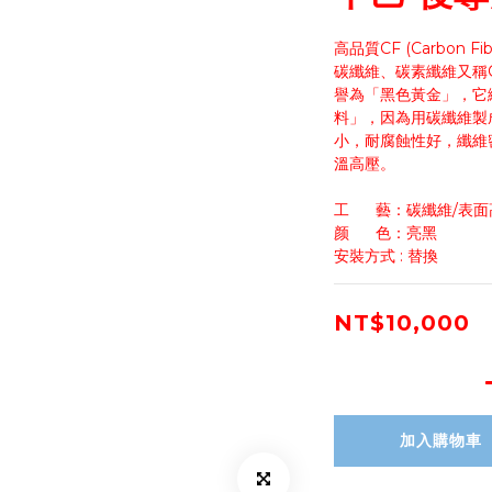
高品質CF (Carbon Fibe
碳纖維、碳素纖維又稱Car
譽為「黑色黃金」，它
料」，因為用碳纖維製
小，耐腐蝕性好，纖維
溫高壓。
工      藝：碳纖維/
颜      色：亮黑
安裝方式 : 替換
NT$10,000
加入購物車