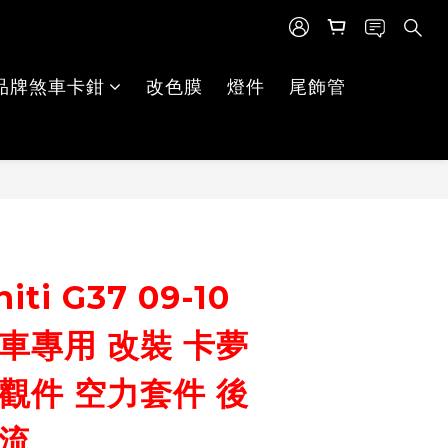
品牌煞車卡鉗
改色膜
燈件
尾飾管
立即購買
iti G37 09-10
車專用 改裝 卡夢
觀件 空力套件 後
導流