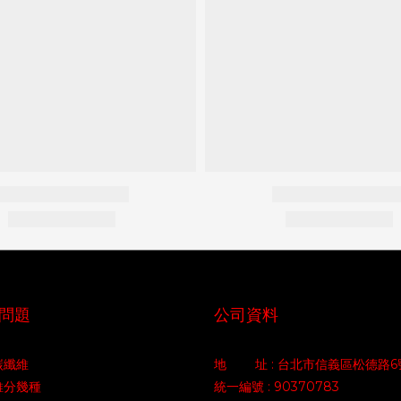
問題
公司資料
碳纖維
地 址 : 台北市信義區松德路6
維分幾種
統一編號 : 90370783