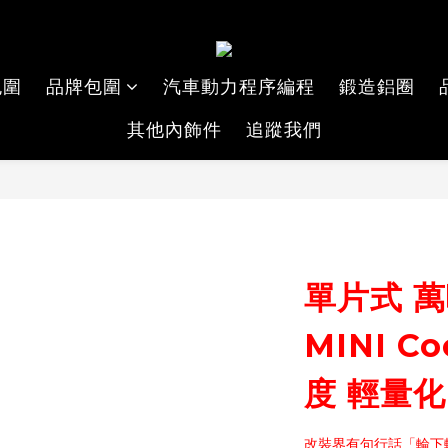
包圍
品牌包圍
汽車動力程序編程
鍛造鋁圈
其他內飾件
追蹤我們
單片式 
MINI C
度 輕量化
改裝界有句行話「輪下