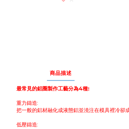
商品描述
最常見的鋁圈製作工藝分為4種:
重力鑄造:
把一般的鋁材融化成液態鋁並澆注在模具裡冷卻
低壓鑄造: