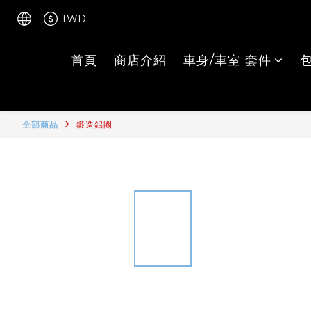
TWD
首頁
商店介紹
車身/車室 套件
全部商品
鍛造鋁圈