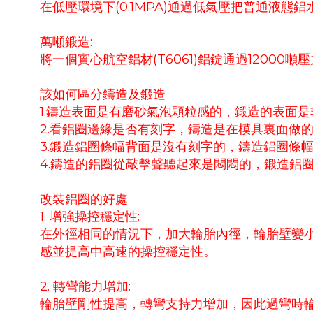
在低壓環境下(0.1MPA)通過低氣壓把普通液態
萬噸鍛造:
將一個實心航空鋁材(T6061)鋁錠通過1200
該如何區分鑄造及鍛造
1.鑄造表面是有磨砂氣泡顆粒感的，鍛造的表面
2.看鋁圈邊緣是否有刻字，鑄造是在模具裏面做
3.鍛造鋁圈條幅背面是沒有刻字的，鑄造鋁圈條
4.鑄造的鋁圈從敲擊聲聽起來是悶悶的，鍛造鋁
改裝鋁圈的好處
1. 增強操控穩定性:
在外徑相同的情況下，加大輪胎內徑，輪胎壁變
感並提高中高速的操控穩定性。
2. 轉彎能力增加:
輪胎壁剛性提高，轉彎支持力增加，因此過彎時