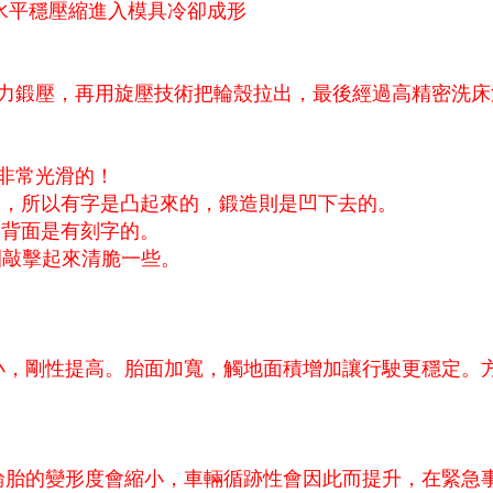
鋁水平穩壓縮進入模具冷卻成形
0噸壓力鍛壓，再用旋壓技術把輪殼拉出，最後經過高精密洗
是非常光滑的！
的，所以有字是凸起來的，鍛造則是凹下去的。
幅背面是有刻字的。
圈敲擊起來清脆一些。
小，剛性提高。胎面加寬，觸地面積增加讓行駛更穩定。
輪胎的變形度會縮小，車輛循跡性會因此而提升，在緊急