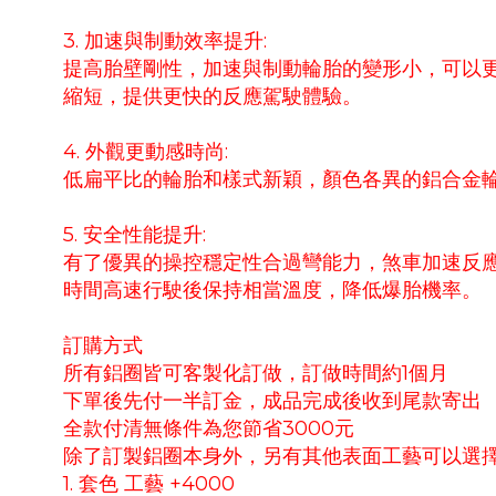
3. 加速與制動效率提升:
提高胎壁剛性，加速與制動輪胎的變形小，可以
縮短，提供更快的反應駕駛體驗。
4. 外觀更動感時尚:
低扁平比的輪胎和樣式新穎，顏色各異的鋁合金
5. 安全性能提升:
有了優異的操控穩定性合過彎能力，煞車加速反
時間高速行駛後保持相當溫度，降低爆胎機率。
訂購方式
所有鋁圈皆可客製化訂做，訂做時間約1個月
下單後先付一半訂金，成品完成後收到尾款寄出
全款付清無條件為您節省3000元
除了訂製鋁圈本身外，另有其他表面工藝可以選
1. 套色 工藝 +4000