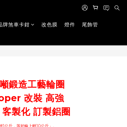
品牌煞車卡鉗
改色膜
燈件
尾飾管
立即購買
萬噸鍛造工藝輪圈
ooper 改裝 高強
 客製化 訂製鋁圈
輕1公斤，等於輪上輕10公斤」。