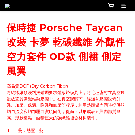
保時捷 Porsche Taycan
改裝 卡夢 乾碳纖維 外觀件
空力套件 OD款 側裙 側定
風翼
高品質DCF (Dry Carbon Fiber)
將碳纖維預浸料按鋪層要求鋪放於模具上，將毛坯密封在真空袋
後放置於碳纖維熱壓罐中。在真空狀態下，經過熱壓罐設備升
溫、加壓、保溫、降溫和卸壓等程序，利用熱壓罐內同時提供的
均勻溫度和均布壓力實現固化，從而可以形成表面與內部質量
高、形狀複雜、面積巨大的碳纖維複合材料製件。
工      藝：熱壓工藝