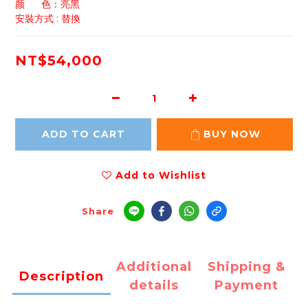
颜      色：亮黑
安裝方式 : 替換
NT$54,000
ADD TO CART
BUY NOW
Add to Wishlist
Share
Additional
Shipping &
Description
details
Payment