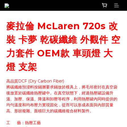
麥拉倫 McLaren 720s 改
裝 卡夢 乾碳纖維 外觀件 空
力套件 OEM款 車頭燈 大
燈 支架
高品質DCF (Dry Carbon Fiber)
將碳纖維預浸料按鋪層要求鋪放於模具上，將毛坯密封在真空袋
後放置於碳纖維熱壓罐中。在真空狀態下，經過熱壓罐設備升
溫、加壓、保溫、降溫和卸壓等程序，利用熱壓罐內同時提供的
均勻溫度和均布壓力實現固化，從而可以形成表面與內部質量
高、形狀複雜、面積巨大的碳纖維複合材料製件。
工      藝：熱壓工藝