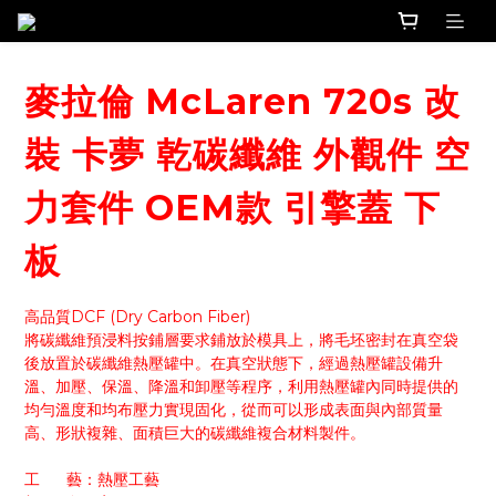
麥拉倫 McLaren 720s 改
裝 卡夢 乾碳纖維 外觀件 空
力套件 OEM款 引擎蓋 下
板
高品質DCF (Dry Carbon Fiber)
將碳纖維預浸料按鋪層要求鋪放於模具上，將毛坯密封在真空袋
後放置於碳纖維熱壓罐中。在真空狀態下，經過熱壓罐設備升
溫、加壓、保溫、降溫和卸壓等程序，利用熱壓罐內同時提供的
均勻溫度和均布壓力實現固化，從而可以形成表面與內部質量
高、形狀複雜、面積巨大的碳纖維複合材料製件。
工      藝：熱壓工藝