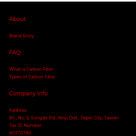
About
Brand Story
FAQ
What is Carbon Fiber
Types of Carbon Fiber
Company Info.
Address:
8F., No. 6, Songde Rd., Xinyi Dist., Taipei City, Taiwan
Tax ID Number
90370783