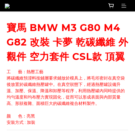
寶馬 BMW M3 G80 M4
G82 改裝 卡夢 乾碳纖維 外
觀件 空力套件 CSL款 頂翼
工      藝：熱壓工藝
將碳纖維預浸料按鋪層要求鋪放於模具上，將毛坯密封在真空袋
後放置於碳纖維熱壓罐中。在真空狀態下，經過熱壓罐設備升
溫、加壓、保溫、降溫和卸壓等程序，利用熱壓罐內同時提供的
均勻溫度和均布壓力實現固化，從而可以形成表面與內部質量
高、形狀複雜、面積巨大的碳纖維複合材料製件。
颜      色：亮黑
安裝方式 : 加裝