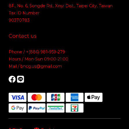
8F., No. 6, Songde Rd., Xinyi Dist., Taipei City, Taiwan
Tax ID Number
90370783
Contact us
Phone / +(886) 981-959-279
Hours / Mon-Sun 09:00-21:00
Mail / bncg.us@gmail.com