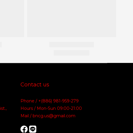
Contact us
Phone / +(886) 981-959-279
st.,
Hours / Mon-Sun 09:00-21:00
Mail / bncg.us@gmail.com