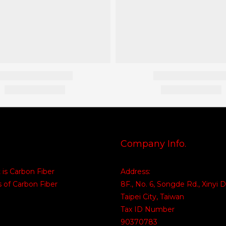
Company Info.
is Carbon Fiber
Address:
 of Carbon Fiber
8F., No. 6, Songde Rd., Xinyi Di
Taipei City, Taiwan
Tax ID Number
90370783