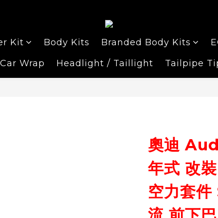
r Kit
Body Kits
Branded Body Kits
E
Car Wrap
Headlight / Taillight
Tailpipe Ti
奧迪 Audi
年式 改裝
空力套件 
流 前下巴