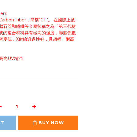
r):
bon Fiber，簡稱"CF"。 在國際上被
繼石器和鋼鐵等金屬後稱之為「第三代材
成的複合材料具有極高的強度，膨脹係數
密度低，X射線透過性好，且超輕、耐高
表面高光UV精油
RT
BUY NOW