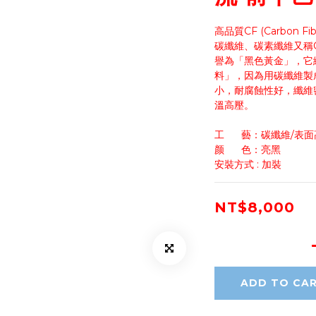
高品質CF (Carbon Fibe
碳纖維、碳素纖維又稱Car
譽為「黑色黃金」，它
料」，因為用碳纖維製
小，耐腐蝕性好，纖維
溫高壓。
工      藝：碳纖維/
颜      色：亮黑
安裝方式 : 加裝
NT$8,000
ADD TO CA