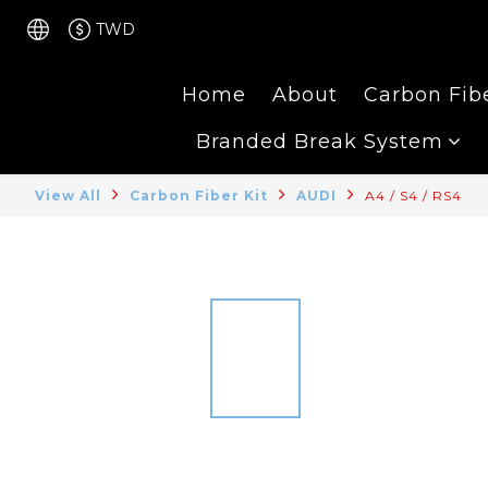
TWD
Home
About
Carbon Fibe
Branded Break System
View All
Carbon Fiber Kit
AUDI
A4 / S4 / RS4