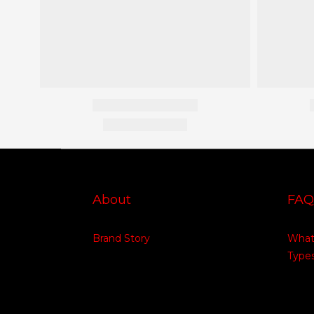
About
FAQ
Brand Story
What 
Types