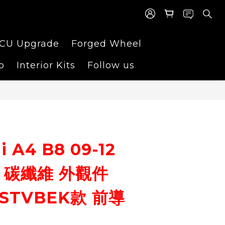
CU Upgrade
Forged Wheel
p
Interior Kits
Follow us
BUY NOW
 A4 B8 09-12
 碳纖維 外觀件
STVBEK款 前導