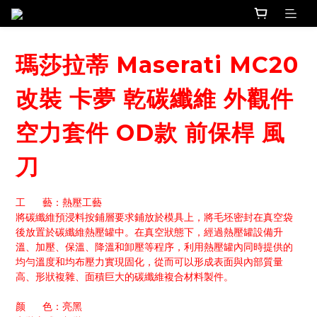
瑪莎拉蒂 Maserati MC20
改裝 卡夢 乾碳纖維 外觀件
空力套件 OD款 前保桿 風
刀
工      藝：熱壓工藝
將碳纖維預浸料按鋪層要求鋪放於模具上，將毛坯密封在真空袋
後放置於碳纖維熱壓罐中。在真空狀態下，經過熱壓罐設備升
溫、加壓、保溫、降溫和卸壓等程序，利用熱壓罐內同時提供的
均勻溫度和均布壓力實現固化，從而可以形成表面與內部質量
高、形狀複雜、面積巨大的碳纖維複合材料製件。
颜      色：亮黑