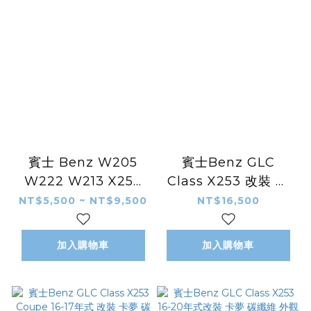
賓士 Benz W205
賓士Benz GLC
W222 W213 X253
Class X253 改裝 卡
改裝 卡夢 碳纖維 外觀
夢 碳纖維 外觀件 空力
NT$5,500 ~ NT$9,500
NT$16,500
件 後視鏡 後照鏡 兩件
套件 前下巴 前導流
裝
加入購物車
加入購物車