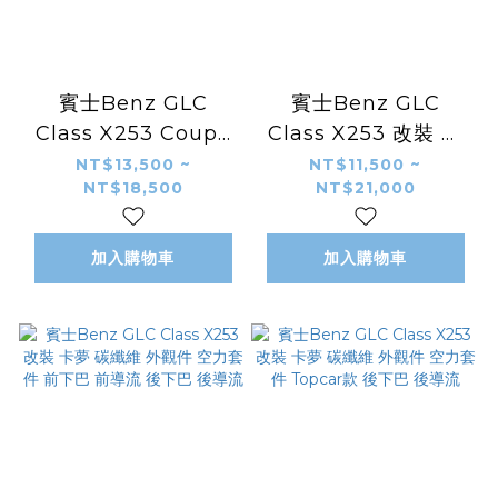
賓士Benz GLC
賓士Benz GLC
Class X253 Coupe
Class X253 改裝 卡
改裝 63大包圍 前保桿
夢 碳纖維 外觀件 空力
NT$13,500 ~
NT$11,500 ~
NT$18,500
NT$21,000
後下巴 尾飾管
套件 Brabus款 後下
巴 後導流 頂翼
加入購物車
加入購物車