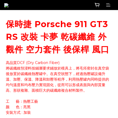
保時捷 Porsche 911 GT3
RS 改裝 卡夢 乾碳纖維 外
觀件 空力套件 後保桿 風口
高品質DCF (Dry Carbon Fiber)
將碳纖維預浸料按鋪層要求鋪放於模具上，將毛坯密封在真空袋
後放置於碳纖維熱壓罐中。在真空狀態下，經過熱壓罐設備升
溫、加壓、保溫、降溫和卸壓等程序，利用熱壓罐內同時提供的
均勻溫度和均布壓力實現固化，從而可以形成表面與內部質量
高、形狀複雜、面積巨大的碳纖維複合材料製件。
工      藝：熱壓工藝
颜      色：亮黑
安裝方式 : 加裝