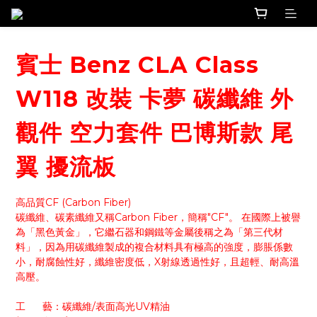
賓士 Benz CLA Class
W118 改裝 卡夢 碳纖維 外
觀件 空力套件 巴博斯款 尾
翼 擾流板
高品質CF (Carbon Fiber)
碳纖維、碳素纖維又稱Carbon Fiber，簡稱"CF"。 在國際上被譽
為「黑色黃金」，它繼石器和鋼鐵等金屬後稱之為「第三代材
料」，因為用碳纖維製成的複合材料具有極高的強度，膨脹係數
小，耐腐蝕性好，纖維密度低，X射線透過性好，且超輕、耐高溫
高壓。
工      藝：碳纖維/表面高光UV精油