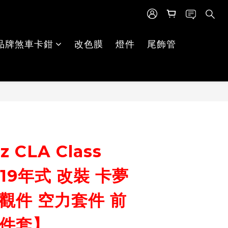
品牌煞車卡鉗
改色膜
燈件
尾飾管
立即購買
 CLA Class
7-19年式 改裝 卡夢
觀件 空力套件 前
三件套】