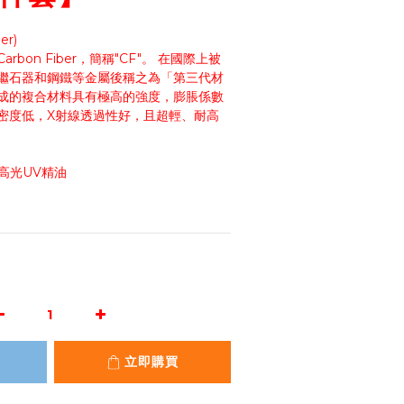
er)
bon Fiber，簡稱"CF"。 在國際上被
繼石器和鋼鐵等金屬後稱之為「第三代材
成的複合材料具有極高的強度，膨脹係數
密度低，X射線透過性好，且超輕、耐高
表面高光UV精油
立即購買