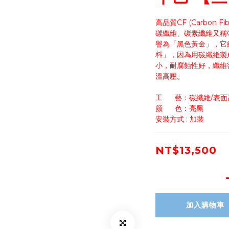
高品質CF (Carbon Fib
碳纖維、碳素纖維又稱Car
譽為「黑色黃金」，它
料」，因為用碳纖維製
小，耐腐蝕性好，纖維
溫高壓。
工      藝：碳纖維/
颜      色：亮黑
安裝方式 : 加裝
NT$13,500
加入購物車