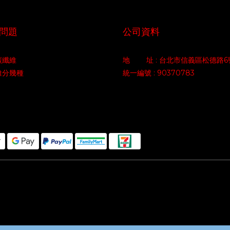
問題
公司資料
碳纖維
地 址 : 台北市信義區松德路6
維分幾種
統一編號 : 90370783