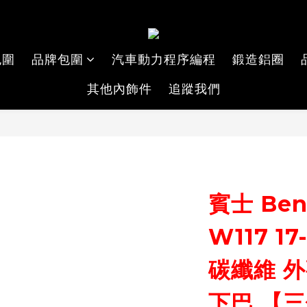
包圍
品牌包圍
汽車動力程序編程
鍛造鋁圈
其他內飾件
追蹤我們
賓士 Benz
W117 1
碳纖維 外
下巴 【