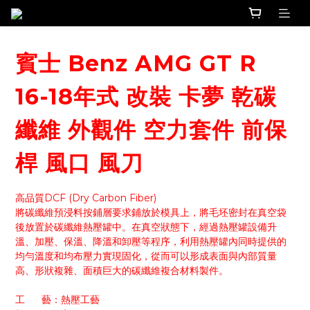
賓士 Benz AMG GT R
16-18年式 改裝 卡夢 乾碳
纖維 外觀件 空力套件 前保
桿 風口 風刀
高品質DCF (Dry Carbon Fiber)
將碳纖維預浸料按鋪層要求鋪放於模具上，將毛坯密封在真空袋
後放置於碳纖維熱壓罐中。在真空狀態下，經過熱壓罐設備升
溫、加壓、保溫、降溫和卸壓等程序，利用熱壓罐內同時提供的
均勻溫度和均布壓力實現固化，從而可以形成表面與內部質量
高、形狀複雜、面積巨大的碳纖維複合材料製件。
工      藝：熱壓工藝