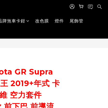
品牌煞車卡鉗
改色膜
燈件
尾飾管
立即購買
ta GR Supra
王 2019+年式 卡
維 空力套件
n款 前下巴 前導流