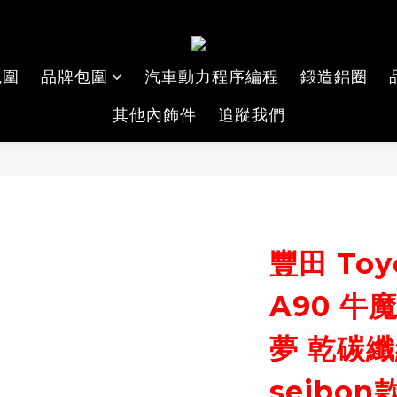
包圍
品牌包圍
汽車動力程序編程
鍛造鋁圈
其他內飾件
追蹤我們
豐田 Toyo
A90 牛魔
夢 乾碳纖
seibo