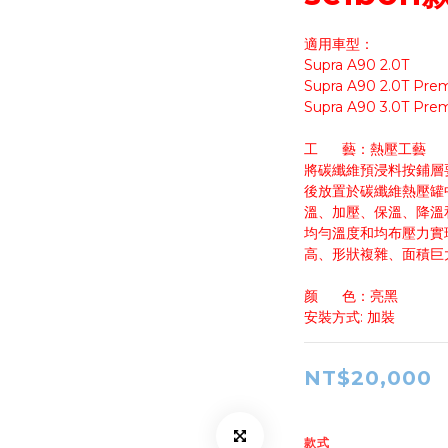
適用車型：
Supra A90 2.0T 
Supra A90 2.0T Pre
Supra A90 3.0T Pre
工      藝：熱壓工藝
將碳纖維預浸料按鋪層
後放置於碳纖維熱壓罐
溫、加壓、保溫、降溫
均勻溫度和均布壓力實
高、形狀複雜、面積巨
颜      色：亮黑
安裝方式: 加裝
NT$20,000
款式