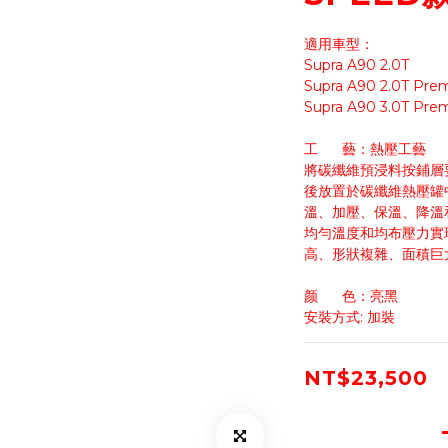
適用車型：
Supra A90 2.0T 
Supra A90 2.0T Pre
Supra A90 3.0T Pre
工      藝：熱壓工藝
將碳纖維預浸料按鋪層
後放置於碳纖維熱壓罐
溫、加壓、保溫、降溫
均勻溫度和均布壓力實
高、形狀複雜、面積巨
颜      色：亮黑
安裝方式: 加裝
NT$23,500