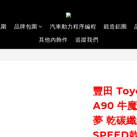
包圍
品牌包圍
汽車動力程序編程
鍛造鋁圈
其他內飾件
追蹤我們
豐田 Toyo
A90 牛魔
夢 乾碳纖
SPEED