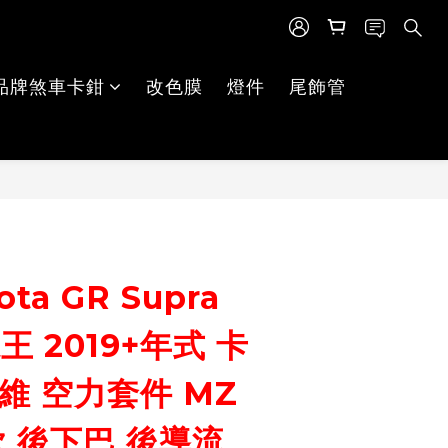
品牌煞車卡鉗
改色膜
燈件
尾飾管
立即購買
ta GR Supra
王 2019+年式 卡
維 空力套件 MZ
款 後下巴 後導流