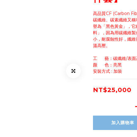
高品質CF (Carbon Fibe
碳纖維、碳素纖維又稱Car
譽為「黑色黃金」，它
料」，因為用碳纖維製
小，耐腐蝕性好，纖維
溫高壓。
工      藝：碳纖維/
颜      色：亮黑
安裝方式 : 加裝
NT$25,000
加入購物車