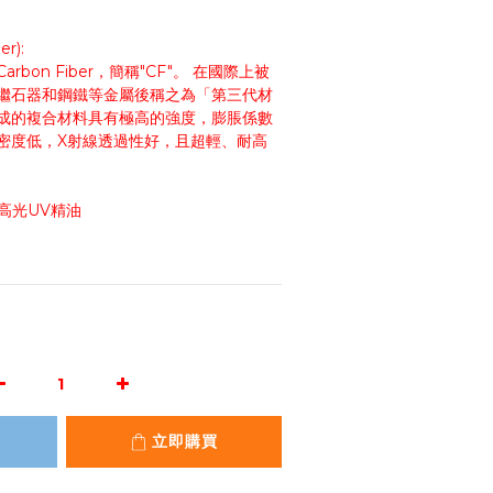
r):
bon Fiber，簡稱"CF"。 在國際上被
繼石器和鋼鐵等金屬後稱之為「第三代材
成的複合材料具有極高的強度，膨脹係數
密度低，X射線透過性好，且超輕、耐高
表面高光UV精油
立即購買