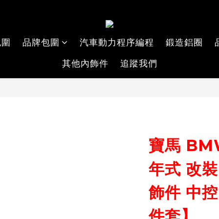
包圍
品牌包圍
汽車動力程序編程
鍛造鋁圈
其他內飾件
追蹤我們
寶馬 BMW
年式 改裝
飾件 中控
件套】