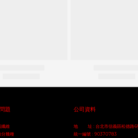
問題
公司資料
碳纖維
地 址 : 台北市信義區松德路6
維分幾種
統一編號 : 90370783