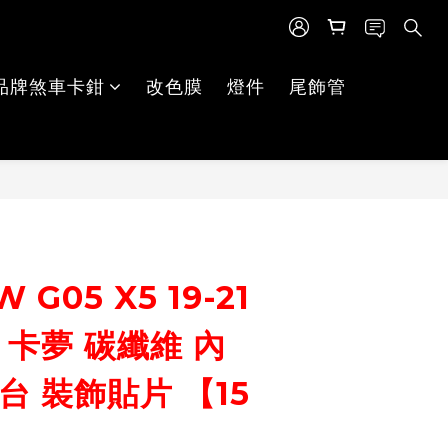
品牌煞車卡鉗
改色膜
燈件
尾飾管
立即購買
 G05 X5 19-21
 卡夢 碳纖維 內
台 裝飾貼片 【15