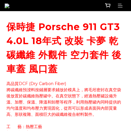
保時捷 Porsche 911 GT3
4.0L 18年式 改裝 卡夢 乾
碳纖維 外觀件 空力套件 後
車蓋 風口蓋
高品質DCF (Dry Carbon Fiber)
將碳纖維預浸料按鋪層要求鋪放於模具上，將毛坯密封在真空袋
後放置於碳纖維熱壓罐中。在真空狀態下，經過熱壓罐設備升
溫、加壓、保溫、降溫和卸壓等程序，利用熱壓罐內同時提供的
均勻溫度和均布壓力實現固化，從而可以形成表面與內部質量
高、形狀複雜、面積巨大的碳纖維複合材料製件。
工      藝：熱壓工藝