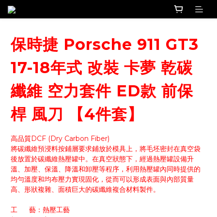
保時捷 Porsche 911 GT3
17-18年式 改裝 卡夢 乾碳
纖維 空力套件 ED款 前保
桿 風刀 【4件套】
高品質DCF (Dry Carbon Fiber)
將碳纖維預浸料按鋪層要求鋪放於模具上，將毛坯密封在真空袋
後放置於碳纖維熱壓罐中。在真空狀態下，經過熱壓罐設備升
溫、加壓、保溫、降溫和卸壓等程序，利用熱壓罐內同時提供的
均勻溫度和均布壓力實現固化，從而可以形成表面與內部質量
高、形狀複雜、面積巨大的碳纖維複合材料製件。
工      藝：熱壓工藝