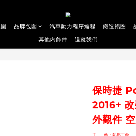
包圍
品牌包圍
汽車動力程序編程
鍛造鋁圈
其他內飾件
追蹤我們
保時捷 Por
2016+
外觀件 
工      藝：熱壓工藝