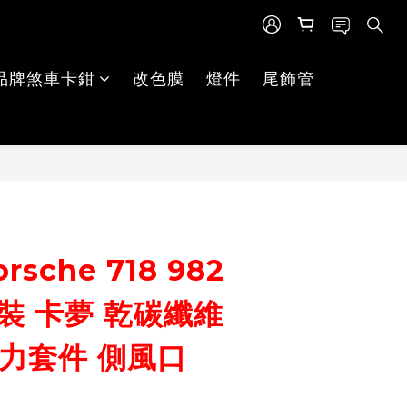
品牌煞車卡鉗
改色膜
燈件
尾飾管
立即購買
sche 718 982
 改裝 卡夢 乾碳纖維
空力套件 側風口