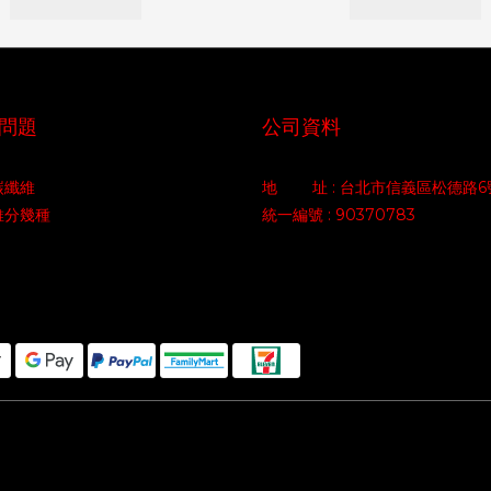
問題
公司資料
碳纖維
地 址 : 台北市信義區松德路6
維分幾種
統一編號 : 90370783