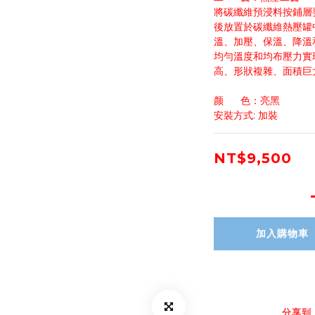
將碳纖維預浸料按鋪層
後放置於碳纖維熱壓罐
溫、加壓、保溫、降溫
均勻溫度和均布壓力實
高、形狀複雜、面積巨
颜      色：亮黑
安裝方式: 加裝
NT$9,500
加入購物車
分享到